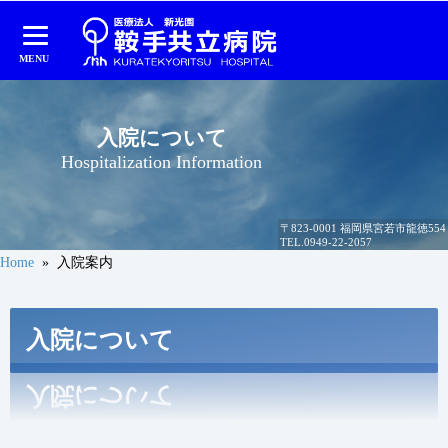
MENU
本
文
へ
入院について
ス
Hospitalization Information
キ
ッ
プ
〒823-0001 福岡県宮若市龍徳554
TEL.
0949-22-2057
Home
» 入院案内
入院について