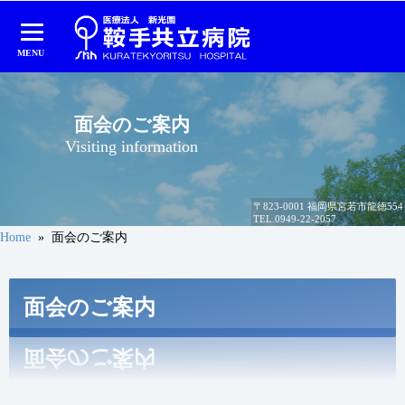
MENU
本
文
へ
面会のご案内
ス
Visiting information
キ
ッ
プ
〒823-0001 福岡県宮若市龍徳554
TEL.
0949-22-2057
Home
» 面会のご案内
面会のご案内